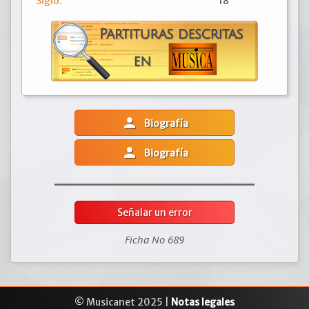
Siglo:
18
person
Biografía
person
Biografía
Señalar un error
Ficha No 689
© Musicanet 2025 |
Notas legales