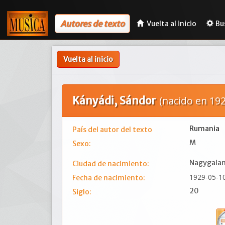
Autores de texto
Vuelta al inicio
Bu
Vuelta al inicio
Kányádi, Sándor
(nacido en 192
Rumania
País del autor del texto
M
Sexo:
Nagygalam
Ciudad de nacimiento:
1929-05-1
Fecha de nacimiento:
20
Siglo: