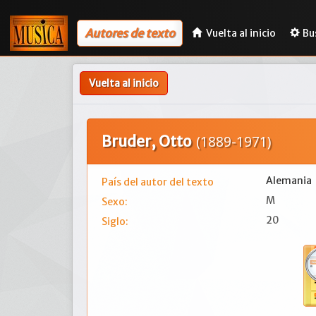
Autores de texto
Vuelta al inicio
Bu
Vuelta al inicio
Bruder, Otto
(1889-1971)
Alemania
País del autor del texto
M
Sexo:
20
Siglo: