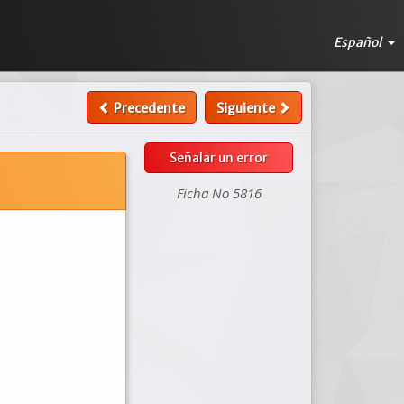
Español
Precedente
Siguiente
Señalar un error
Ficha No 5816