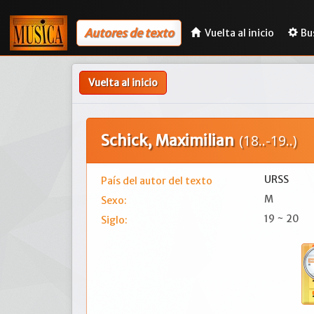
Autores de texto
Vuelta al inicio
Bu
Vuelta al inicio
Schick, Maximilian
(18..-19..)
URSS
País del autor del texto
M
Sexo:
19 ~ 20
Siglo: