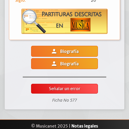
Siglo:
20
person
Biografía
person
Biografía
Señalar un error
Ficha No 577
© Musicanet 2025 |
Notas legales