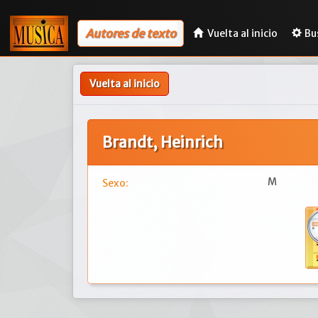
Autores de texto
Vuelta al inicio
Bu
Vuelta al inicio
Brandt, Heinrich
M
Sexo: