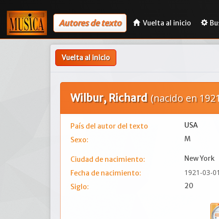
Autores de texto
Vuelta al inicio
Bu
Vuelta al inicio
Wilbur, Richard
(nacido en 1921
USA
País del autor del texto
M
Sexo:
New York
Ciudad de nacimiento:
1921-03-0
Fecha de nacimiento:
20
Siglo: