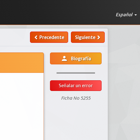
Español
Precedente
Siguiente
person
Biografía
Señalar un error
Ficha No 5255