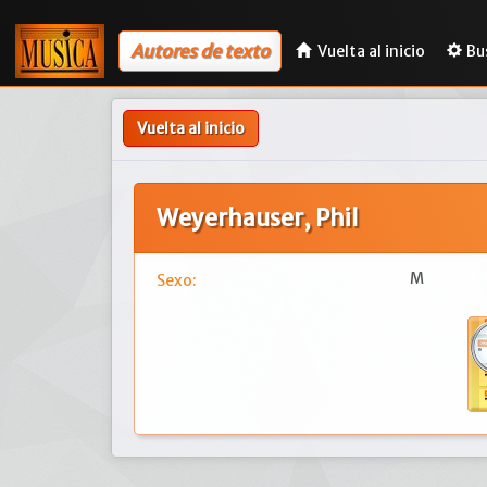
Autores de texto
Vuelta al inicio
Bu
Vuelta al inicio
Weyerhauser, Phil
M
Sexo: