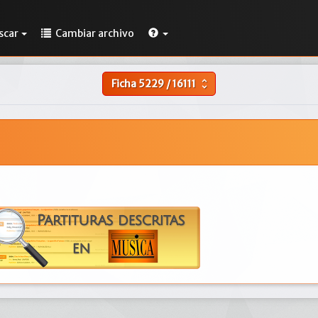
scar
Cambiar archivo
Ficha
5229
/
16111
unfold_more