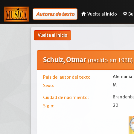
Autores de texto
Vuelta al inicio
Bu
Vuelta al inicio
Schulz, Otmar
(nacido en 1938)
Alemania
País del autor del texto
M
Sexo:
Brandenb
Ciudad de nacimiento:
20
Siglo: