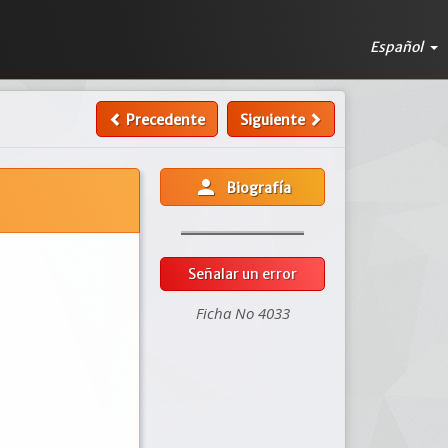
Español
Precedente
Siguiente
person
Biografía
Señalar un error
Ficha No 4033