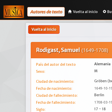
Autores de texto
Vuelta al inicio
Bu
Vuelta al inicio
Rodigast, Samuel
(1649-1708)
Alemania
País del autor del texto
M
Sexo:
Gröben (be
Ciudad de nacimiento:
1649-10-1
Fecha de nacimiento:
Berlin
Ciudad de fallecimiento:
1708-03-1
Fecha de fallecimiento:
17 ~ 18
Siglo: