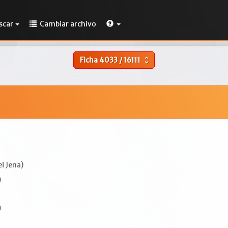
scar
Cambiar archivo
Ficha
4033
/
16111
unfold_more
i Jena)
9
9