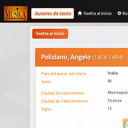
Autores de texto
Vuelta al inicio
Bu
Vuelta al inicio
Poliziano, Angelo
(1454-1494)
Italia
País del autor del texto
M
Sexo:
Montepul
Ciudad de nacimiento:
Firenze
Ciudad de fallecimiento:
15
Siglo: