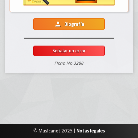
person
Biografía
Señalar un error
Ficha No 3288
© Musicanet 2025 |
Notas legales