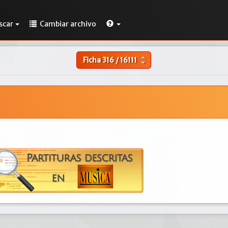
scar
Cambiar archivo
Ficha
316
/
16111
unfold_more