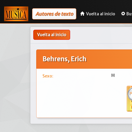
Autores de texto
Vuelta al inicio
Bu
Vuelta al inicio
Behrens, Erich
M
Sexo: