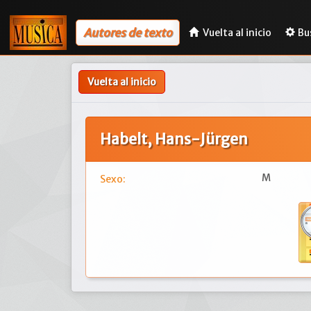
Autores de texto
Vuelta al inicio
Bu
Vuelta al inicio
Habelt, Hans-Jürgen
M
Sexo: