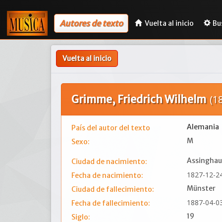
Autores de texto
Vuelta al inicio
Bu
Vuelta al inicio
Grimme, Friedrich Wilhelm
(1
Alemania
País del autor del texto
M
Sexo:
Assinghau
Ciudad de nacimiento:
1827-12-2
Fecha de nacimiento:
Münster
Ciudad de fallecimiento:
1887-04-0
Fecha de fallecimiento:
19
Siglo: