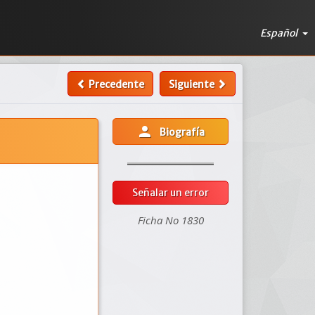
Español
Precedente
Siguiente
person
Biografía
Señalar un error
Ficha No 1830