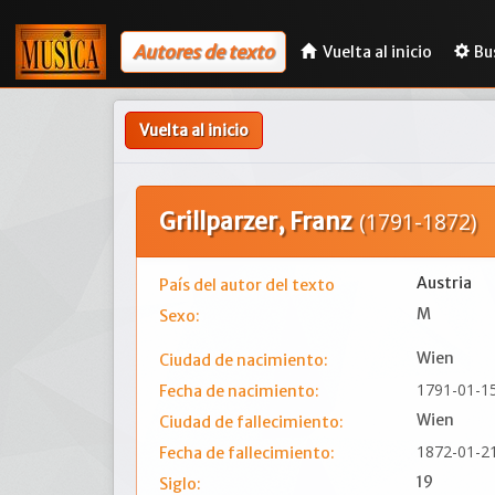
Autores de texto
Vuelta al inicio
Bu
Vuelta al inicio
Grillparzer, Franz
(1791-1872)
Austria
País del autor del texto
M
Sexo:
Wien
Ciudad de nacimiento:
1791-01-1
Fecha de nacimiento:
Wien
Ciudad de fallecimiento:
1872-01-2
Fecha de fallecimiento:
19
Siglo: