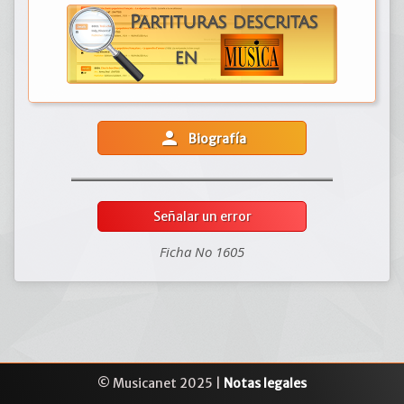
person
Biografía
Señalar un error
Ficha No 1605
© Musicanet 2025 |
Notas legales