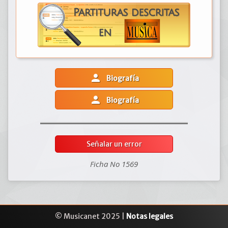
person
Biografía
person
Biografía
Señalar un error
Ficha No 1569
© Musicanet 2025 |
Notas legales