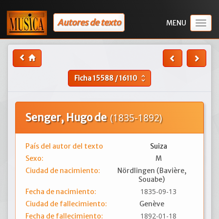
Autores de texto
Togg
navig
Ficha
15588
/
16110
unfold_more
Senger, Hugo de
(1835-1892)
País del autor del texto
Suiza
Sexo:
M
Ciudad de nacimiento:
Nördlingen (Bavière,
Souabe)
1835-09-13
Fecha de nacimiento:
Ciudad de fallecimiento:
Genève
1892-01-18
Fecha de fallecimiento: