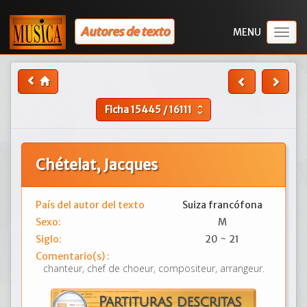
Autores de texto
Togg
navig
Ficha
15445
/
16111
unfold_more
Chételat, Jacques
País del autor del texto
Suiza francófona
Sexo:
M
Siglo:
20 ~ 21
Comentario(s) :
chanteur, chef de choeur, compositeur, arrangeur.