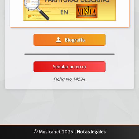
person
Biografía
Señalar un error
Ficha No 14594
© Musicanet 2025 |
Notas legales