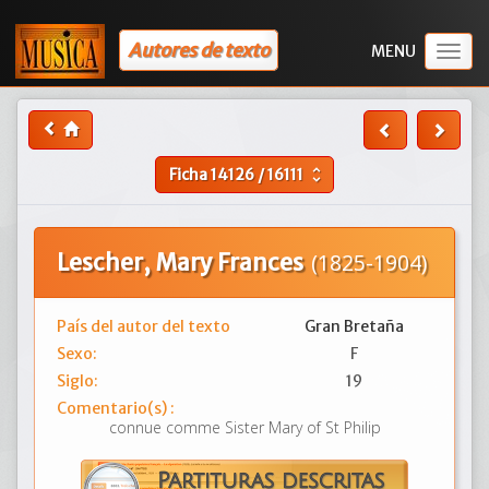
Autores de texto
Togg
navig
Ficha
14126
/
16111
unfold_more
Lescher, Mary Frances
(1825-1904)
País del autor del texto
Gran Bretaña
Sexo:
F
Siglo:
19
Comentario(s) :
connue comme Sister Mary of St Philip