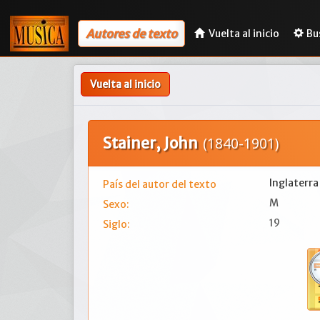
Autores de texto
Vuelta al inicio
Bu
Vuelta al inicio
Stainer, John
(1840-1901)
Inglaterra
País del autor del texto
M
Sexo:
19
Siglo: