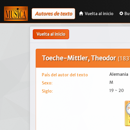
Autores de texto
Vuelta al inicio
Bu
Vuelta al inicio
Toeche-Mittler, Theodor
(183
Alemania
País del autor del texto
M
Sexo:
19 ~ 20
Siglo: