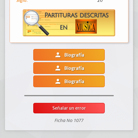
Siglo:
20
person
Biografía
person
Biografía
person
Biografía
Señalar un error
Ficha No 1077