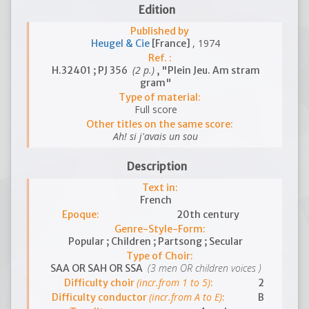
Edition
Published by
, 1974
Heugel & Cie
[France]
Ref. :
(2 p.)
H.32401 ; PJ 356
, "Plein Jeu. Am stram
gram"
Type of material:
Full score
Other titles on the same score:
Ah! si j'avais un sou
Description
Text in:
French
Epoque:
20th century
Genre-Style-Form:
Popular ; Children ; Partsong ; Secular
Type of Choir:
(3 men OR children voices )
SAA OR SAH OR SSA
(incr.from 1 to 5)
Difficulty choir
:
2
(incr.from A to E)
Difficulty conductor
:
B