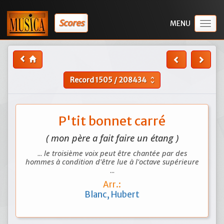
Scores
Togg
navig
Record
1505
/
208434
unfold_more
P'tit bonnet carré
( mon père a fait faire un étang )
...
le troisième voix peut être chantée par des
hommes à condition d'être lue à l'octave supérieure
...
Arr.:
Blanc, Hubert