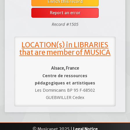
Enrich this record
Report an error
Record #1505
LOCATION(s) in LIBRARIES
that are member of MUSICA
Alsace, France
Centre de ressources
pédagogiques et artistiques
Les Dominicains BP 95 F-68502
GUEBWILLER Cedex
© Musicanet 2025 |
Legal Notice