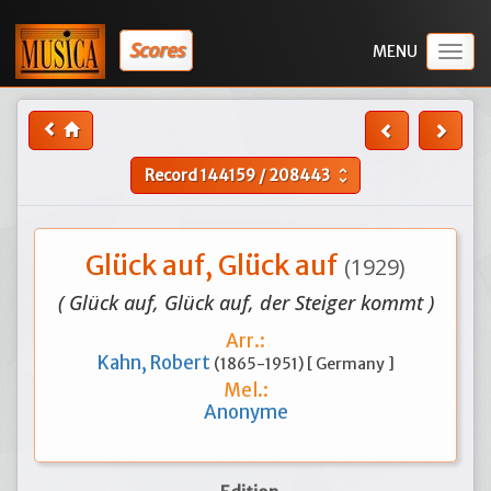
Scores
Togg
navig
Record
144159
/
208443
unfold_more
Glück auf, Glück auf
(1929)
( Glück auf, Glück auf, der Steiger kommt )
Arr.:
Kahn, Robert
(1865-1951) [ Germany ]
Mel.:
Anonyme