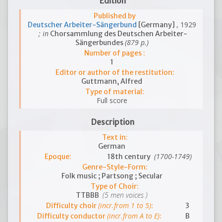
Edition
Published by
, 1929
Deutscher Arbeiter-Sängerbund
[Germany]
; in
Chorsammlung des Deutschen Arbeiter-
(879 p.)
Sängerbundes
Number of pages :
1
Editor or author of the restitution:
Guttmann, Alfred
Type of material:
Full score
Description
Text in:
German
(1700-1749)
Epoque:
18th century
Genre-Style-Form:
Folk music ; Partsong ; Secular
Type of Choir:
(5 men voices )
TTBBB
(incr.from 1 to 5)
Difficulty choir
:
3
(incr.from A to E)
Difficulty conductor
:
B