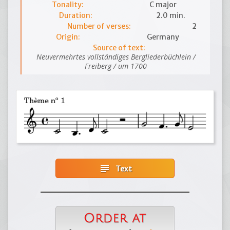
Tonality:
C major
Duration:
2.0 min.
Number of verses:
2
Origin:
Germany
Source of text:
Neuvermehrtes vollständiges Bergliederbüchlein /
Freiberg / um 1700
subject
Text