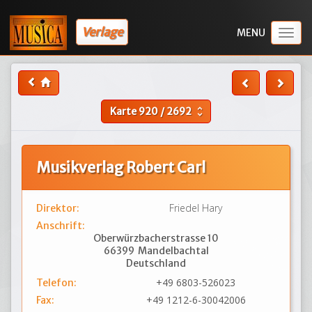
Verlage
Togg
navig
Karte
920
/
2692
unfold_more
Musikverlag Robert Carl
Friedel Hary
Direktor:
Anschrift:
Oberwürzbacherstrasse 10
66399
Mandelbachtal
Deutschland
+49 6803-526023
Telefon:
+49 1212-6-30042006
Fax: