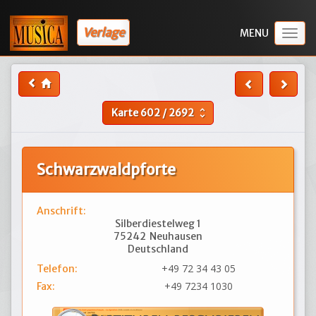
Verlage
Togg
navig
Karte
602
/
2692
unfold_more
Schwarzwaldpforte
Anschrift:
Silberdiestelweg 1
75242
Neuhausen
Deutschland
+49 72 34 43 05
Telefon:
+49 7234 1030
Fax: