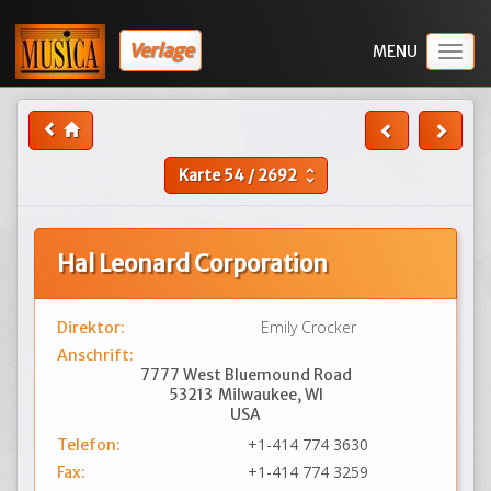
Verlage
Togg
navig
Karte
54
/
2692
unfold_more
Hal Leonard Corporation
Emily Crocker
Direktor:
Anschrift:
7777 West Bluemound Road
53213
Milwaukee, WI
USA
+1-414 774 3630
Telefon:
+1-414 774 3259
Fax: