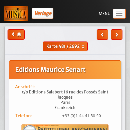
Verlage
Togg
navig
Karte
481
/
2692
unfold_more
Editions Maurice Senart
Anschrift:
c/o Editions Salabert 16 rue des Fossés Saint
Jacques
Paris
Frankreich
+33 (0)1 44 41 50 90
Telefon: