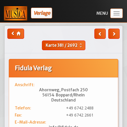
Verlage
Togg
navig
Karte
381
/
2692
unfold_more
Fidula Verlag
Anschrift:
Ahornweg, Postfach 250
56154
Boppard/Rhein
Deutschland
+49 6742 2488
Telefon:
+49 6742 2661
Fax:
E-Mail-Adresse: