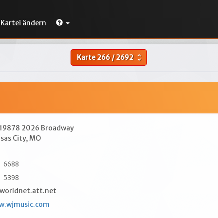
Kartei ändern
Karte
266
/
2692
unfold_more
419878 2026 Broadway
sas City, MO
1 6688
1 5398
orldnet.att.net
w.wjmusic.com