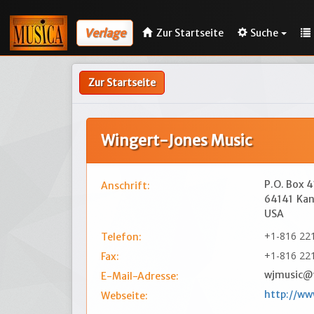
Verlage
Zur Startseite
Suche
Zur Startseite
Wingert-Jones Music
P.O. Box 
Anschrift:
64141
Kan
USA
+1-816 22
Telefon:
+1-816 22
Fax:
wjmusic@w
E-Mail-Adresse:
http://ww
Webseite: