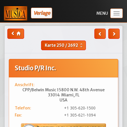
Verlage
Togg
navig
Karte
250
/
2692
unfold_more
Studio P/R Inc.
Anschrift:
CPP/Belwin Music 15800 N.W. 48th Avenue
33014
Miami, FL
USA
+1 305-620-1500
Telefon:
+1 305-621-1094
Fax: