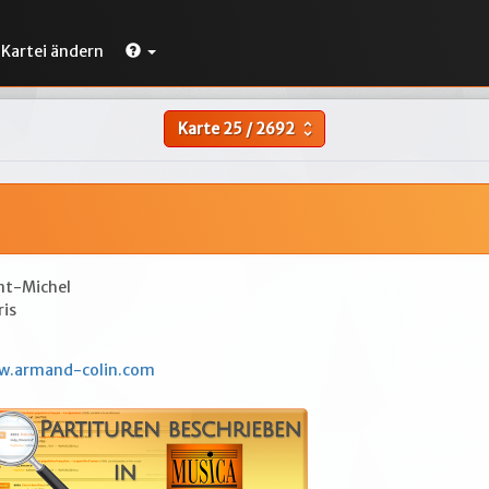
Kartei ändern
Karte
25
/
2692
unfold_more
int-Michel
ris
h
w.armand-colin.com