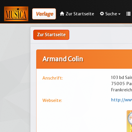
Verlage
Zur Startseite
Suche
Zur Startseite
Armand Colin
103 bd Sa
Anschrift:
75005
Pa
Frankreic
http://ww
Webseite: