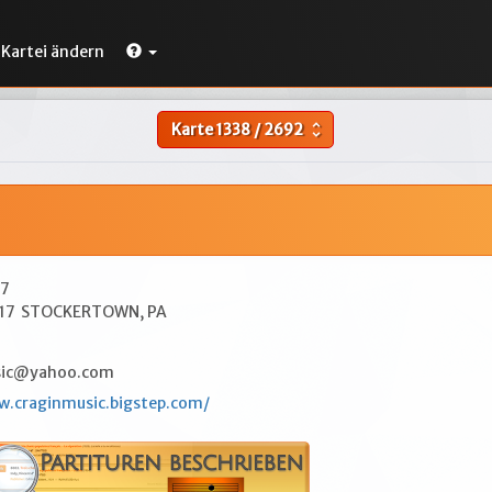
Kartei ändern
Karte
1338
/
2692
unfold_more
17
17
STOCKERTOWN, PA
sic@yahoo.com
w.craginmusic.bigstep.com/