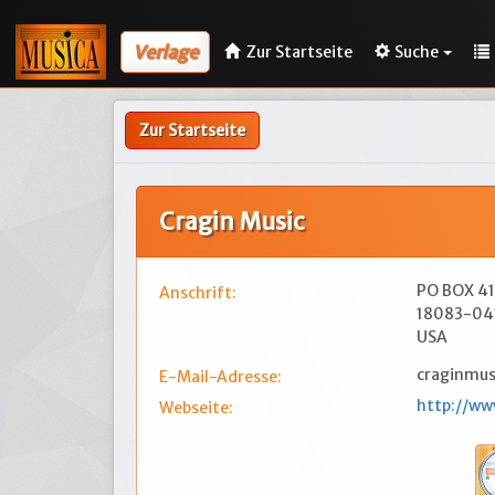
Verlage
Zur Startseite
Suche
Zur Startseite
Cragin Music
PO BOX 4
Anschrift:
18083-04
USA
craginmu
E-Mail-Adresse:
http://ww
Webseite: