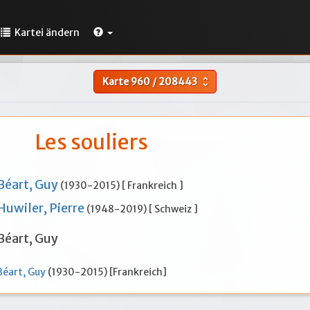
Kartei ändern
Karte
960
/
208443
unfold_more
Les souliers
Béart, Guy
(1930-2015) [ Frankreich ]
Huwiler, Pierre
(1948-2019) [ Schweiz ]
Béart, Guy
Béart, Guy
(1930-2015) [Frankreich]