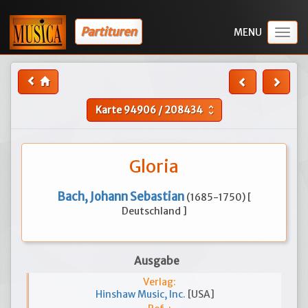
Partituren
Togg
navig
Karte
94906
/
208434
unfold_more
Gloria
Bach, Johann Sebastian
(1685-1750) [
Deutschland ]
Ausgabe
Verlag:
Hinshaw Music, Inc.
[USA]