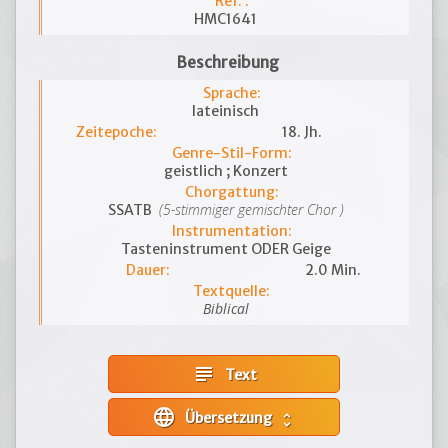
Ref. :
HMC1641
Beschreibung
Sprache:
lateinisch
Zeitepoche:
18. Jh.
Genre-Stil-Form:
geistlich ; Konzert
Chorgattung:
(5-stimmiger gemischter Chor )
SSATB
Instrumentation:
Tasteninstrument ODER Geige
Dauer:
2.0 Min.
Textquelle:
Biblical
subject
Text
language
Übersetzung
unfold_more