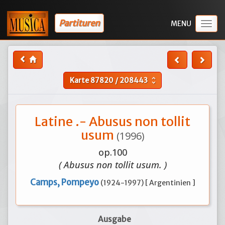
Partituren
Togg
navig
Karte
87820
/
208443
unfold_more
Latine .- Abusus non tollit
usum
(1996)
op.100
( Abusus non tollit usum. )
Camps, Pompeyo
(1924-1997) [ Argentinien ]
Ausgabe