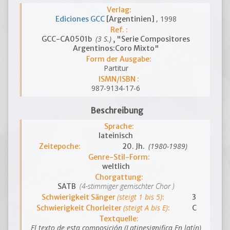
Verlag:
, 1998
Ediciones GCC
[Argentinien]
Ref. :
(3 S.)
GCC-CA0501b
, "Serie Compositores
Argentinos:Coro Mixto"
Form der Ausgabe:
Partitur
ISMN/ISBN :
987-9134-17-6
Beschreibung
Sprache:
lateinisch
(1980-1989)
Zeitepoche:
20. Jh.
Genre-Stil-Form:
weltlich
Chorgattung:
(4-stimmiger gemischter Chor )
SATB
(steigt 1 bis 5)
Schwierigkeit Sänger
:
3
(steigt A bis E)
Schwierigkeit Chorleiter
:
C
Textquelle:
El texto de esta composición (Latinesignifica En latín)