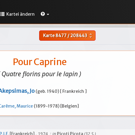
Kartei ändern
Karte
8477
/
208443
unfold_more
Pour Caprine
( Quatre florins pour le lapin )
Akepsimas, Jo
(geb. 1940) [ Frankreich ]
Carême, Maurice
(1899-1978) [Belgien]
, 1974
; in
(32 S.)
P.I.F.
[Frankreich]
Picoti Picota