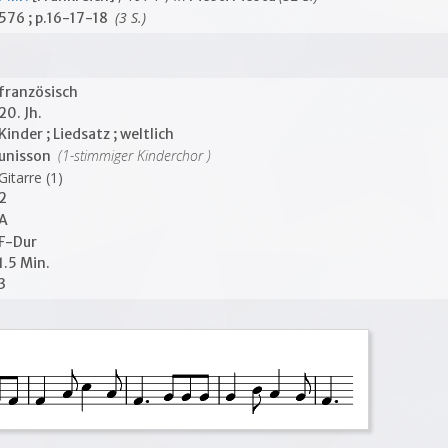
(3 S.)
576 ; p.16-17-18
französisch
20. Jh.
Kinder ; Liedsatz ; weltlich
(1-stimmiger Kinderchor )
unisson
Gitarre (1)
2
A
F-Dur
1.5 Min.
3