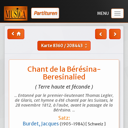
Partituren
Togg
navig
Karte
8360
/
208443
unfold_more
Chant de la Bérésina-
Beresinalied
( Terre haute et féconde )
...
Entonné par le premier-lieutenant Thomas Legler,
de Glaris, cet hymne a été chanté par les Suisses, le
28 novembre 1812, à l'aube, avant le passage de la
Bérésina.
...
Satz:
Burdet, Jacques
(1905-1984) [ Schweiz ]