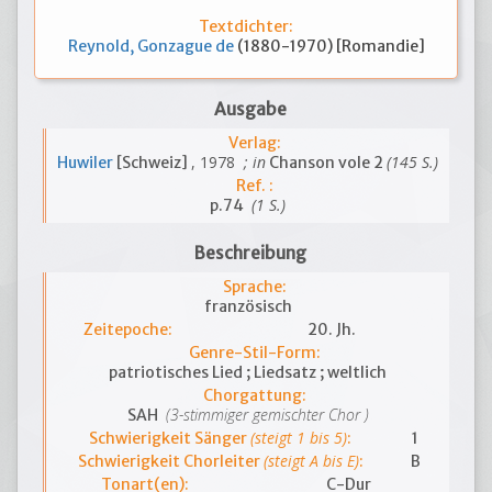
Textdichter:
Reynold, Gonzague de
(1880-1970) [Romandie]
Ausgabe
Verlag:
, 1978
; in
(145 S.)
Huwiler
[Schweiz]
Chanson vole 2
Ref. :
(1 S.)
p.74
Beschreibung
Sprache:
französisch
Zeitepoche:
20. Jh.
Genre-Stil-Form:
patriotisches Lied ; Liedsatz ; weltlich
Chorgattung:
(3-stimmiger gemischter Chor )
SAH
(steigt 1 bis 5)
Schwierigkeit Sänger
:
1
(steigt A bis E)
Schwierigkeit Chorleiter
:
B
Tonart(en):
C-Dur