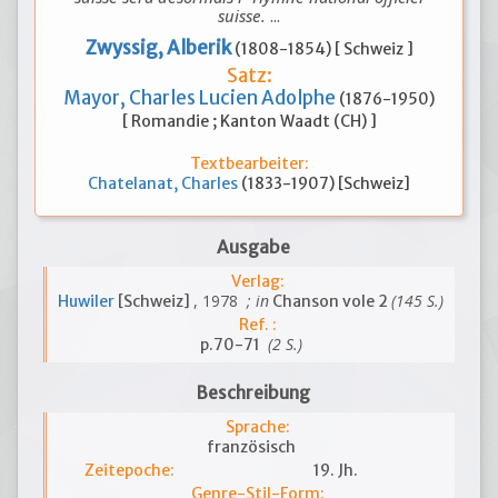
suisse.
...
Zwyssig, Alberik
(1808-1854) [ Schweiz ]
Satz:
Mayor, Charles Lucien Adolphe
(1876-1950)
[ Romandie ; Kanton Waadt (CH) ]
Textbearbeiter:
Chatelanat, Charles
(1833-1907) [Schweiz]
Ausgabe
Verlag:
, 1978
; in
(145 S.)
Huwiler
[Schweiz]
Chanson vole 2
Ref. :
(2 S.)
p.70-71
Beschreibung
Sprache:
französisch
Zeitepoche:
19. Jh.
Genre-Stil-Form: