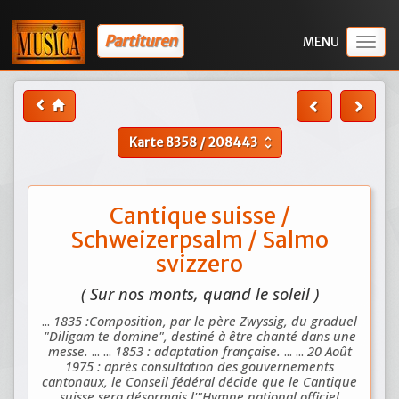
Partituren
Togg
navig
Karte
8358
/
208443
unfold_more
Cantique suisse /
Schweizerpsalm / Salmo
svizzero
( Sur nos monts, quand le soleil )
...
1835 :Composition, par le père Zwyssig, du graduel
"Diligam te domine", destiné à être chanté dans une
messe.
... ...
1853 : adaptation française.
... ...
20 Août
1975 : après consultation des gouvernements
cantonaux, le Conseil fédéral décide que le Cantique
suisse sera désormais l'"Hymne national officiel