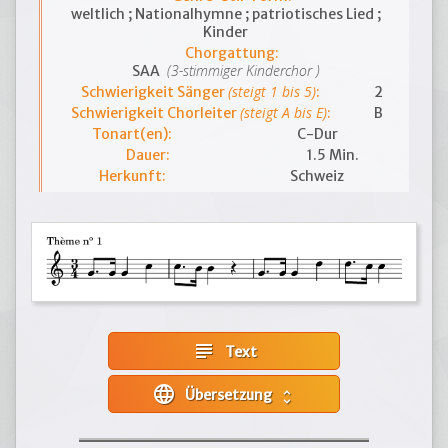
weltlich ; Nationalhymne ; patriotisches Lied ;
Kinder
Chorgattung:
(3-stimmiger Kinderchor )
SAA
(steigt 1 bis 5)
Schwierigkeit Sänger
:
2
(steigt A bis E)
Schwierigkeit Chorleiter
:
B
Tonart(en):
C-Dur
Dauer:
1.5 Min.
Herkunft:
Schweiz
subject
Text
language
Übersetzung
unfold_more