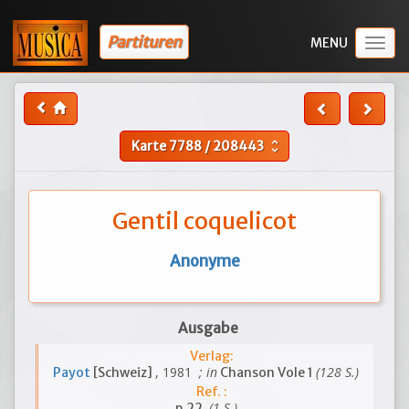
Partituren
Togg
navig
Karte
7788
/
208443
unfold_more
Gentil coquelicot
Anonyme
Ausgabe
Verlag:
, 1981
; in
(128 S.)
Payot
[Schweiz]
Chanson Vole 1
Ref. :
(1 S.)
p.22