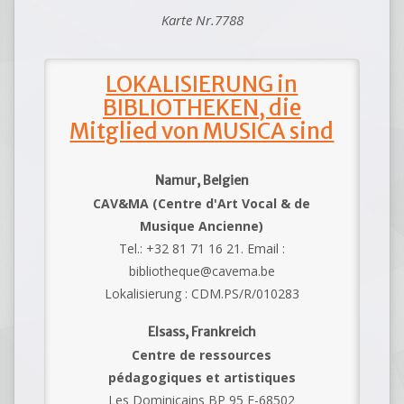
Karte Nr.7788
LOKALISIERUNG in
BIBLIOTHEKEN, die
Mitglied von MUSICA sind
Namur, Belgien
CAV&MA (Centre d'Art Vocal & de
Musique Ancienne)
Tel.: +32 81 71 16 21. Email :
bibliotheque@cavema.be
Lokalisierung : CDM.PS/R/010283
Elsass, Frankreich
Centre de ressources
pédagogiques et artistiques
Les Dominicains BP 95 F-68502