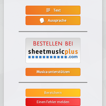
subject
Text
Aussprache
Musica unterstützen
Bereichern
Einen Fehler melden