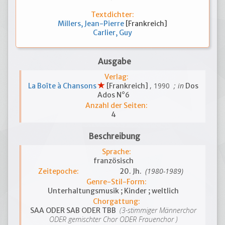
Textdichter:
Millers, Jean-Pierre
[Frankreich]
Carlier, Guy
Ausgabe
Verlag:
, 1990
; in
La Boîte à Chansons
[Frankreich]
Dos
Ados N°6
Anzahl der Seiten:
4
Beschreibung
Sprache:
französisch
(1980-1989)
Zeitepoche:
20. Jh.
Genre-Stil-Form:
Unterhaltungsmusik ; Kinder ; weltlich
Chorgattung:
(3-stimmiger Männerchor
SAA ODER SAB ODER TBB
ODER gemischter Chor ODER Frauenchor )