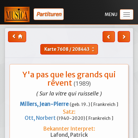
Partituren
Togg
navig
Karte
7608
/
208443
unfold_more
Y'a pas que les grands qui
rêvent
(1989)
( Sur la vitre qui ruisselle )
Millers, Jean-Pierre
(geb. 19..) [ Frankreich ]
Satz:
Ott, Norbert
(1940-2020) [ Frankreich ]
Bekannter Interpret:
Lafond, Patrick