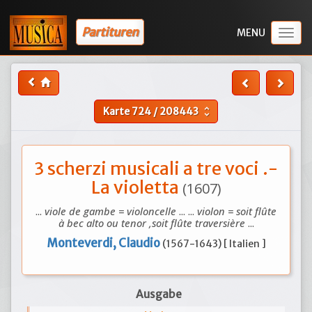
Partituren
Togg
navig
Karte
724
/
208443
unfold_more
3 scherzi musicali a tre voci .-
La violetta
(1607)
...
viole de gambe = violoncelle
... ...
violon = soit flûte
à bec alto ou tenor ,soit flûte traversière
...
Monteverdi, Claudio
(1567-1643) [ Italien ]
Ausgabe