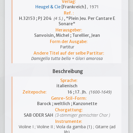
Verlag:
, 1971
Heugel & Cie
[Frankreich]
Ref. :
(4 S.)
H.32153 ; PJ 204
, "Plein Jeu. Per Cantare E
Sonare"
Herausgeber:
Sanvoisin, Michel ; Turellier, Jean
Form der Ausgabe:
Partitur
Andere Titel auf der selbe Partitur:
Damigella tutta bella + Glori amorosa
Beschreibung
Sprache:
italienisch
(1600-1649)
Zeitepoche:
16 ; 17. Jh.
Genre-Stil-Form:
Barock ; weltlich ; Kanzonette
Chorgattung:
(3-stimmiger gemischter Chor )
SAB ODER SAH
Instrumente:
Violine I ; Violine II ; Viola da gamba (1) ; Gitarre (ad
lib)