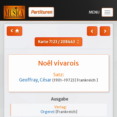
Partituren
Togg
navig
Karte
7123
/
208443
unfold_more
Noêl vivarois
Satz:
Geoffray, César
(1901-1972) [ Frankreich ]
Ausgabe
Verlag:
Orgeret
[Frankreich]