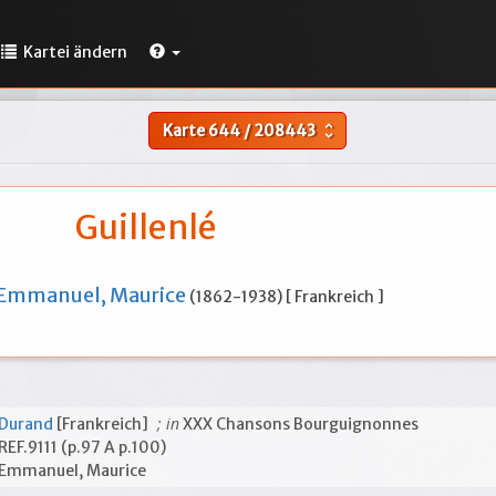
Kartei ändern
Karte
644
/
208443
unfold_more
Guillenlé
Emmanuel, Maurice
(1862-1938) [ Frankreich ]
; in
Durand
[Frankreich]
XXX Chansons Bourguignonnes
REF.9111 (p.97 A p.100)
Emmanuel, Maurice