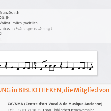
französisch
20. Jh.
Volkstümlich ; weltlich
(1-stimmiger einstimmig )
unisson
2
C
NG in BIBLIOTHEKEN, die Mitglied von
CAV&MA (Centre d'Art Vocal & de Musique Ancienne)
Tel.: +32 81 71 16 21. Email : bibliotheque@cavema.be