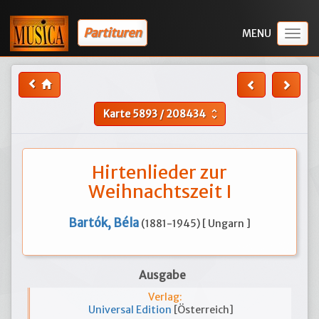
Partituren
Togg
navig
Karte
5893
/
208434
unfold_more
Hirtenlieder zur
Weihnachtszeit I
Bartók, Béla
(1881-1945) [ Ungarn ]
Ausgabe
Verlag:
Universal Edition
[Österreich]