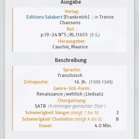
Ausgabe
Verlag:
; in
Editions Salabert
[Frankreich]
Trente
Chansons
Ref. :
(5 S.)
p.19-24 N°5 ; RL.11655
Herausgeber:
Cauchie, Maurice
Beschreibung
Sprache:
französisch
(1500-1549)
Zeitepoche:
16. Jh.
Genre-Stil-Form:
Renaissance ; weltlich ; Liedsatz
Chorgattung:
(4-stimmiger gemischter Chor )
SATB
(steigt 1 bis 5)
Schwierigkeit Sänger
:
2
(steigt A bis E)
Schwierigkeit Chorleiter
:
B
Dauer:
4.0 Min.