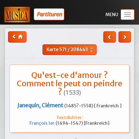
Partituren
Togg
navig
Karte
571
/
208443
unfold_more
Qu'est-ce d'amour ?
Comment le peut on peindre
?
(1533)
Janequin, Clément
(1485?-1558) [ Frankreich ]
Textdichter:
François 1er
(1494-1547) [Frankreich]