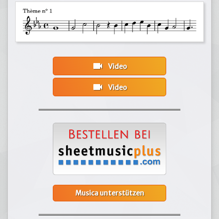
videocam
Video
videocam
Video
Musica unterstützen