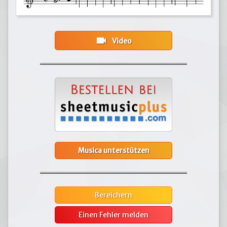
videocam
Video
Musica unterstützen
Bereichern
Einen Fehler melden