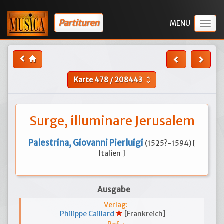
Partituren
Togg
navig
Karte
478
/
208443
unfold_more
Surge, illuminare Jerusalem
Palestrina, Giovanni Pierluigi
(1525?-1594) [
Italien ]
Ausgabe
Verlag:
Philippe Caillard
[Frankreich]