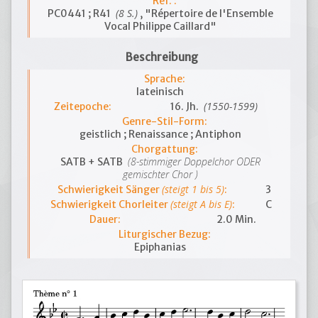
Ref. :
(8 S.)
PC0441 ; R41
, "Répertoire de l'Ensemble
Vocal Philippe Caillard"
Beschreibung
Sprache:
lateinisch
(1550-1599)
Zeitepoche:
16. Jh.
Genre-Stil-Form:
geistlich ; Renaissance ; Antiphon
Chorgattung:
(8-stimmiger Doppelchor ODER
SATB + SATB
gemischter Chor )
(steigt 1 bis 5)
Schwierigkeit Sänger
:
3
(steigt A bis E)
Schwierigkeit Chorleiter
:
C
Dauer:
2.0 Min.
Liturgischer Bezug:
Epiphanias